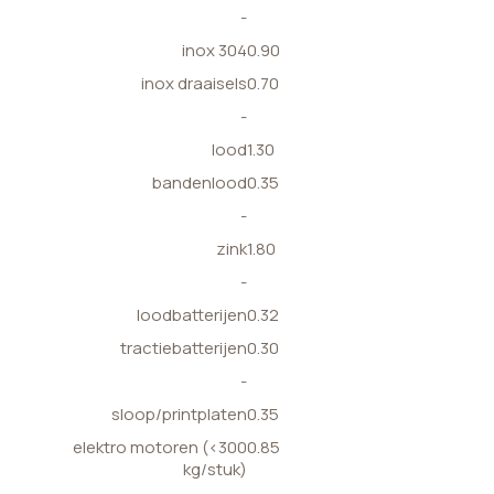
-
inox 304
0.90
inox draaisels
0.70
-
lood
1.30
bandenlood
0.35
-
zink
1.80
-
loodbatterijen
0.32
tractiebatterijen
0.30
-
sloop/printplaten
0.35
elektro motoren (<300
0.85
kg/stuk)