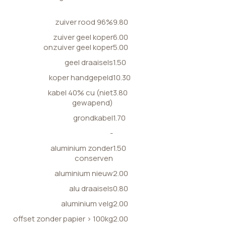
zuiver rood 96%
9.80
zuiver geel koper
6.00
onzuiver geel koper
5.00
geel draaisels
1.50
koper handgepeld
10.30
kabel 40% cu (niet
3.80
gewapend)
grondkabel
1.70
-
aluminium zonder
1.50
conserven
aluminium nieuw
2.00
alu draaisels
0.80
aluminium velg
2.00
offset zonder papier > 100kg
2.00