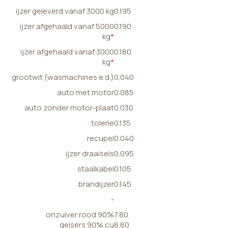
ijzer geleverd vanaf 3000 kg
0.195
ijzer afgehaald vanaf 5000
0.190
kg
*
ijzer afgehaald vanaf 3000
0.180
kg
*
grootwit (wasmachines e.d.)
0.040
auto met motor
0.085
auto zonder motor-plaat
0.030
tolerie
0.135
recupel
0.040
ijzer draaisels
0.095
staalkabel
0.105
brandijzer
0.145
-
onzuiver rood 90%
7.80
geisers 90% cu
8.80