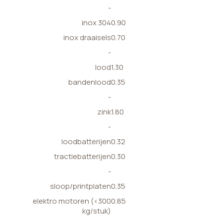
-
inox 304
0.90
inox draaisels
0.70
-
lood
1.30
bandenlood
0.35
-
zink
1.80
-
loodbatterijen
0.32
tractiebatterijen
0.30
-
sloop/printplaten
0.35
elektro motoren (<300
0.85
kg/stuk)