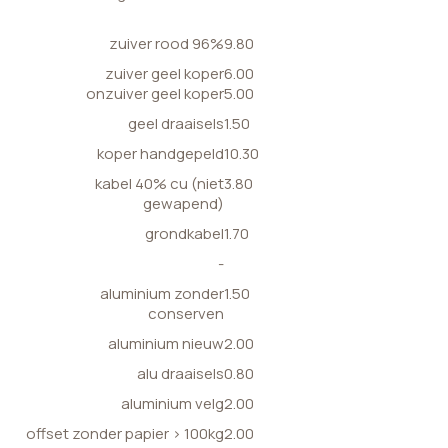
zuiver rood 96%
9.80
zuiver geel koper
6.00
onzuiver geel koper
5.00
geel draaisels
1.50
koper handgepeld
10.30
kabel 40% cu (niet
3.80
gewapend)
grondkabel
1.70
-
aluminium zonder
1.50
conserven
aluminium nieuw
2.00
alu draaisels
0.80
aluminium velg
2.00
offset zonder papier > 100kg
2.00