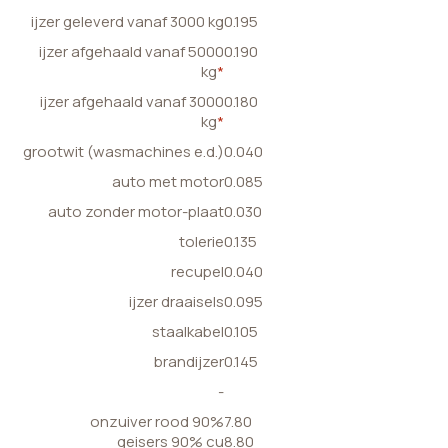
ijzer geleverd vanaf 3000 kg
0.195
ijzer afgehaald vanaf 5000
0.190
kg
*
ijzer afgehaald vanaf 3000
0.180
kg
*
grootwit (wasmachines e.d.)
0.040
auto met motor
0.085
auto zonder motor-plaat
0.030
tolerie
0.135
recupel
0.040
ijzer draaisels
0.095
staalkabel
0.105
brandijzer
0.145
-
onzuiver rood 90%
7.80
geisers 90% cu
8.80