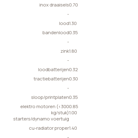
inox draaisels
0.70
-
lood
1.30
bandenlood
0.35
-
zink
1.80
-
loodbatterijen
0.32
tractiebatterijen
0.30
-
sloop/printplaten
0.35
elektro motoren (<300
0.85
kg/stuk)
1.00
starters/dynamo voertuig
cu-radiator proper
1.40
-