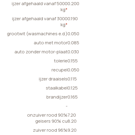
ijzer afgehaald vanaf 5000
0.200
kg
*
ijzer afgehaald vanaf 3000
0.190
kg
*
grootwit (wasmachines e.d.)
0.050
auto met motor
0.085
auto zonder motor-plaat
0.030
tolerie
0.155
recupel
0.050
ijzer draaisels
0.115
staalkabel
0.125
brandijzer
0.165
-
onzuiver rood 90%
7.20
geisers 90% cu
8.20
zuiver rood 96%
9.20