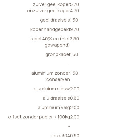
zuiver geel koper
5.70
onzuiver geel koper
4.70
geel draaisels
1.50
koper handgepeld
9.70
kabel 40% cu (niet
3.50
gewapend)
grondkabel
1.50
-
aluminium zonder
1.50
conserven
aluminium nieuw
2.00
alu draaisels
0.80
aluminium velg
2.00
offset zonder papier > 100kg
2.00
-
inox 304
0.90