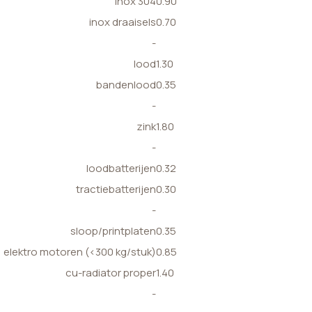
inox 304
0.90
inox draaisels
0.70
-
lood
1.30
bandenlood
0.35
-
zink
1.80
-
loodbatterijen
0.32
tractiebatterijen
0.30
-
sloop/printplaten
0.35
elektro motoren (<300 kg/stuk)
0.85
cu-radiator proper
1.40
-