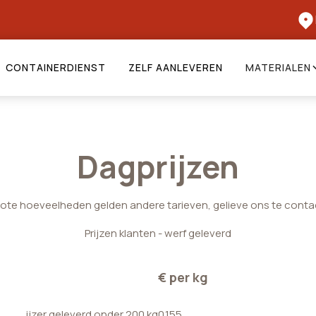
CONTAINERDIENST
ZELF AANLEVEREN
MATERIALEN
Dagprijzen
rote hoeveelheden gelden andere tarieven, gelieve ons te conta
Prijzen klanten - werf geleverd
€ per kg
ijzer geleverd onder 200 kg
0.155