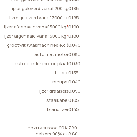
ijzer geleverd vanaf 200 kg
0.185
ijzer geleverd vanaf 3000 kg
0.195
ijzer afgehaald vanaf 5000 kg
*
0.190
ijzer afgehaald vanaf 3000 kg
*
0.180
grootwit (wasmachines e.d.)
0.040
auto met motor
0.085
auto zonder motor-plaat
0.030
tolerie
0.135
recupel
0.040
ijzer draaisels
0.095
staalkabel
0.105
brandijzer
0.145
-
onzuiver rood 90%
7.80
geisers 90% cu
8.80