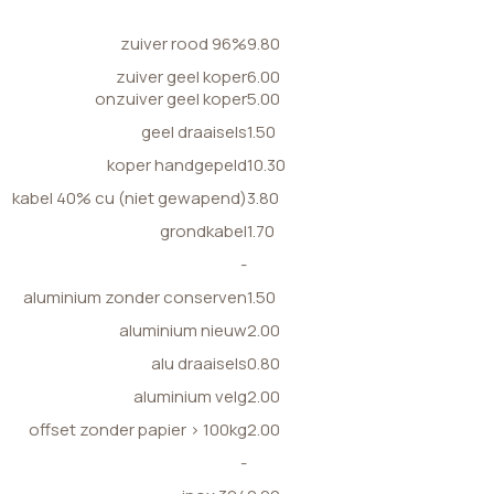
zuiver rood 96%
9.80
zuiver geel koper
6.00
onzuiver geel koper
5.00
geel draaisels
1.50
koper handgepeld
10.30
kabel 40% cu (niet gewapend)
3.80
grondkabel
1.70
-
aluminium zonder conserven
1.50
aluminium nieuw
2.00
alu draaisels
0.80
aluminium velg
2.00
offset zonder papier > 100kg
2.00
-