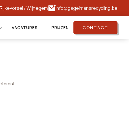
Rijkevorsel
/
Wijnegem
info@gagelmansrecycling.be
CONTACT
VACATURES
PRIJZEN
cteren!