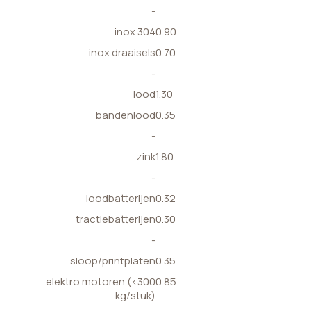
-
inox 304
0.90
inox draaisels
0.70
-
lood
1.30
bandenlood
0.35
-
zink
1.80
-
loodbatterijen
0.32
tractiebatterijen
0.30
-
sloop/printplaten
0.35
elektro motoren (<300
0.85
kg/stuk)