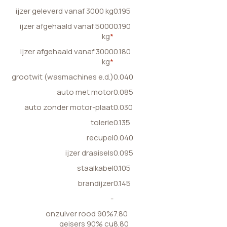
ijzer geleverd vanaf 3000 kg
0.195
ijzer afgehaald vanaf 5000
0.190
kg
*
ijzer afgehaald vanaf 3000
0.180
kg
*
grootwit (wasmachines e.d.)
0.040
auto met motor
0.085
auto zonder motor-plaat
0.030
tolerie
0.135
recupel
0.040
ijzer draaisels
0.095
staalkabel
0.105
brandijzer
0.145
-
onzuiver rood 90%
7.80
geisers 90% cu
8.80