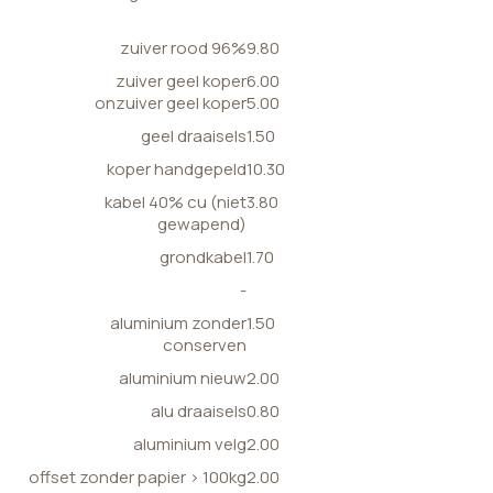
zuiver rood 96%
9.80
zuiver geel koper
6.00
onzuiver geel koper
5.00
geel draaisels
1.50
koper handgepeld
10.30
kabel 40% cu (niet
3.80
gewapend)
grondkabel
1.70
-
aluminium zonder
1.50
conserven
aluminium nieuw
2.00
alu draaisels
0.80
aluminium velg
2.00
offset zonder papier > 100kg
2.00