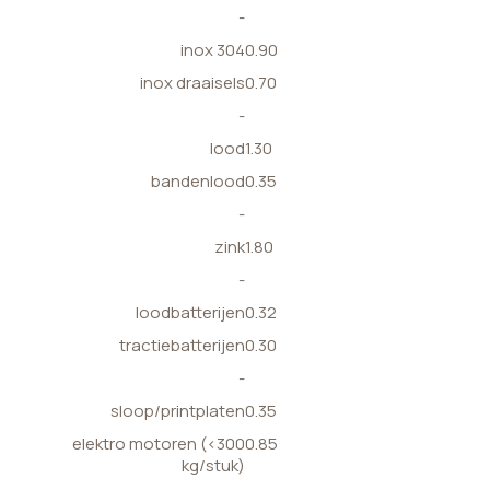
-
inox 304
0.90
inox draaisels
0.70
-
lood
1.30
bandenlood
0.35
-
zink
1.80
-
loodbatterijen
0.32
tractiebatterijen
0.30
-
sloop/printplaten
0.35
elektro motoren (<300
0.85
kg/stuk)