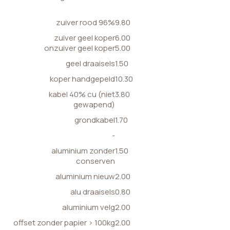
zuiver rood 96%
9.80
zuiver geel koper
6.00
onzuiver geel koper
5.00
geel draaisels
1.50
koper handgepeld
10.30
kabel 40% cu (niet
3.80
gewapend)
grondkabel
1.70
-
aluminium zonder
1.50
conserven
aluminium nieuw
2.00
alu draaisels
0.80
aluminium velg
2.00
offset zonder papier > 100kg
2.00