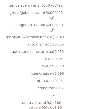
ijzer geleverd vanaf 3000 kg
0.195
ijzer afgehaald vanaf 5000
0.190
kg
*
ijzer afgehaald vanaf 3000
0.180
kg
*
grootwit (wasmachines e.d.)
0.040
auto met motor
0.085
auto zonder motor-plaat
0.030
tolerie
0.135
recupel
0.040
ijzer draaisels
0.095
staalkabel
0.105
brandijzer
0.145
-
onzuiver rood 90%
7.80
geisers 90% cu
8.80