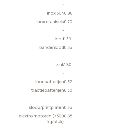
-
inox 304
0.90
inox draaisels
0.70
-
lood
1.30
bandenlood
0.35
-
zink
1.80
-
loodbatterijen
0.32
tractiebatterijen
0.30
-
sloop/printplaten
0.35
elektro motoren (<300
0.85
kg/stuk)