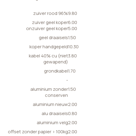
zuiver rood 96%
9.80
zuiver geel koper
6.00
onzuiver geel koper
5.00
geel draaisels
1.50
koper handgepeld
10.30
kabel 40% cu (niet
3.80
gewapend)
grondkabel
1.70
-
aluminium zonder
1.50
conserven
aluminium nieuw
2.00
alu draaisels
0.80
aluminium velg
2.00
offset zonder papier > 100kg
2.00