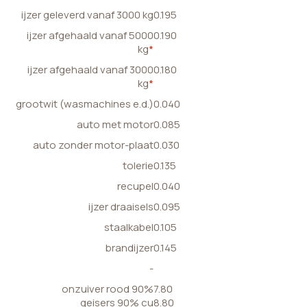
ijzer geleverd vanaf 3000 kg
0.195
ijzer afgehaald vanaf 5000
0.190
kg
*
ijzer afgehaald vanaf 3000
0.180
kg
*
grootwit (wasmachines e.d.)
0.040
auto met motor
0.085
auto zonder motor-plaat
0.030
tolerie
0.135
recupel
0.040
ijzer draaisels
0.095
staalkabel
0.105
brandijzer
0.145
-
onzuiver rood 90%
7.80
geisers 90% cu
8.80