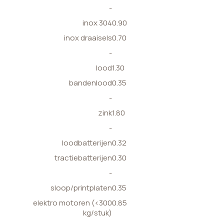
-
inox 304
0.90
inox draaisels
0.70
-
lood
1.30
bandenlood
0.35
-
zink
1.80
-
loodbatterijen
0.32
tractiebatterijen
0.30
-
sloop/printplaten
0.35
elektro motoren (<300
0.85
kg/stuk)