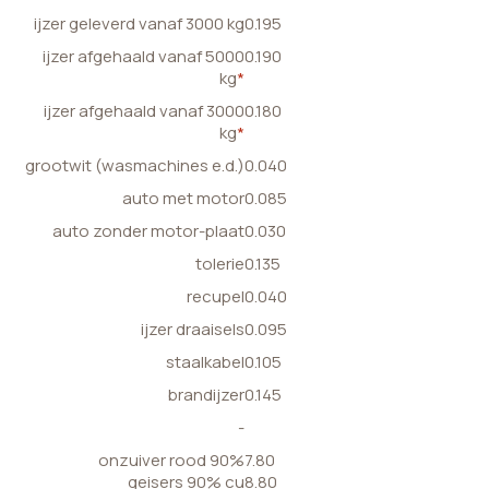
ijzer geleverd vanaf 3000 kg
0.195
ijzer afgehaald vanaf 5000
0.190
kg
*
ijzer afgehaald vanaf 3000
0.180
kg
*
grootwit (wasmachines e.d.)
0.040
auto met motor
0.085
auto zonder motor-plaat
0.030
tolerie
0.135
recupel
0.040
ijzer draaisels
0.095
staalkabel
0.105
brandijzer
0.145
-
onzuiver rood 90%
7.80
geisers 90% cu
8.80