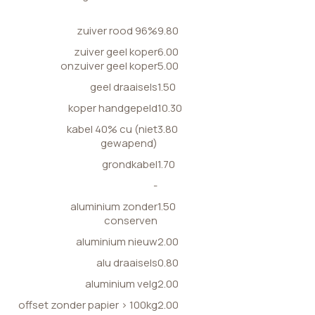
zuiver rood 96%
9.80
zuiver geel koper
6.00
onzuiver geel koper
5.00
geel draaisels
1.50
koper handgepeld
10.30
kabel 40% cu (niet
3.80
gewapend)
grondkabel
1.70
-
aluminium zonder
1.50
conserven
aluminium nieuw
2.00
alu draaisels
0.80
aluminium velg
2.00
offset zonder papier > 100kg
2.00