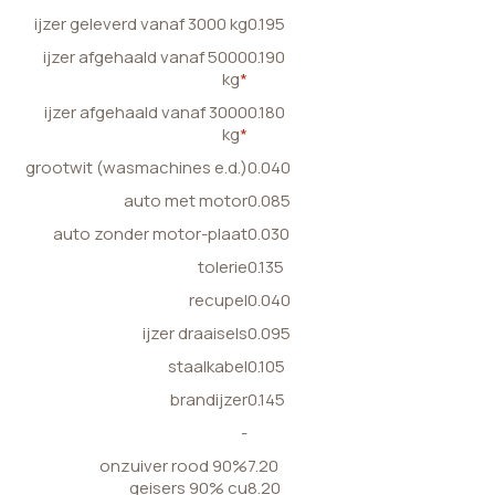
ijzer geleverd vanaf 3000 kg
0.195
ijzer afgehaald vanaf 5000
0.190
kg
*
ijzer afgehaald vanaf 3000
0.180
kg
*
grootwit (wasmachines e.d.)
0.040
auto met motor
0.085
auto zonder motor-plaat
0.030
tolerie
0.135
recupel
0.040
ijzer draaisels
0.095
staalkabel
0.105
brandijzer
0.145
-
onzuiver rood 90%
7.20
geisers 90% cu
8.20