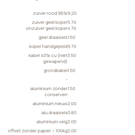
zuiver rood 96%
9.20
zuiver geel koper
5.70
onzuiver geel koper
4.70
geel draaisels
1.50
koper handgepeld
9.70
kabel 40% cu (niet
3.50
gewapend)
grondkabel
1.50
-
aluminium zonder
1.50
conserven
aluminium nieuw
2.00
alu draaisels
0.80
aluminium velg
2.00
offset zonder papier > 100kg
2.00