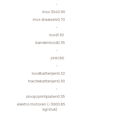
-
inox 304
0.90
inox draaisels
0.70
-
lood
1.30
bandenlood
0.35
-
zink
1.80
-
loodbatterijen
0.32
tractiebatterijen
0.30
-
sloop/printplaten
0.35
elektro motoren (<300
0.85
kg/stuk)