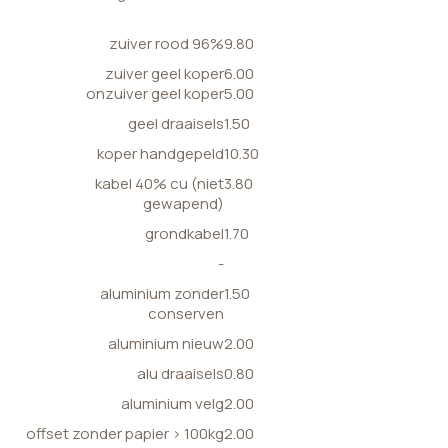
zuiver rood 96%
9.80
zuiver geel koper
6.00
onzuiver geel koper
5.00
geel draaisels
1.50
koper handgepeld
10.30
kabel 40% cu (niet
3.80
gewapend)
grondkabel
1.70
-
aluminium zonder
1.50
conserven
aluminium nieuw
2.00
alu draaisels
0.80
aluminium velg
2.00
offset zonder papier > 100kg
2.00