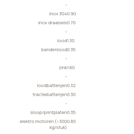
-
inox 304
0.90
inox draaisels
0.70
-
lood
1.30
bandenlood
0.35
-
zink
1.80
-
loodbatterijen
0.32
tractiebatterijen
0.30
-
sloop/printplaten
0.35
elektro motoren (<300
0.85
kg/stuk)