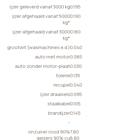
ijzer geleverd vanaf 3000 kg
0.195
ijzer afgehaald vanaf 5000
0.190
kg
*
ijzer afgehaald vanaf 3000
0.180
kg
*
grootwit (wasmachines e.d.)
0.040
auto met motor
0.085
auto zonder motor-plaat
0.030
tolerie
0.135
recupel
0.040
ijzer draaisels
0.095
staalkabel
0.105
brandijzer
0.145
-
onzuiver rood 90%
7.80
geisers 90% cu
8.80