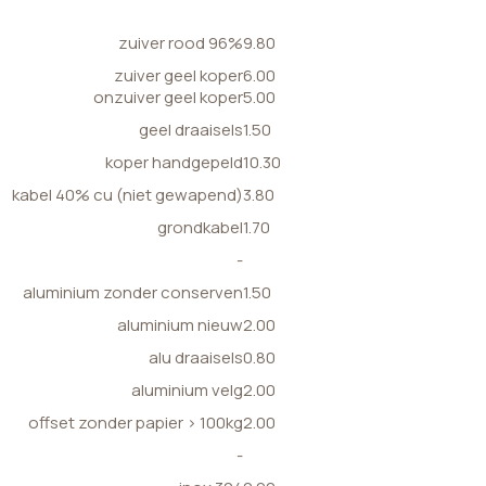
zuiver rood 96%
9.80
zuiver geel koper
6.00
onzuiver geel koper
5.00
geel draaisels
1.50
koper handgepeld
10.30
kabel 40% cu (niet gewapend)
3.80
grondkabel
1.70
-
aluminium zonder conserven
1.50
aluminium nieuw
2.00
alu draaisels
0.80
aluminium velg
2.00
offset zonder papier > 100kg
2.00
-