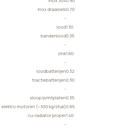
inox 304
0.90
inox draaisels
0.70
-
lood
1.30
bandenlood
0.35
-
zink
1.80
-
loodbatterijen
0.32
tractiebatterijen
0.30
-
sloop/printplaten
0.35
elektro motoren (<300 kg/stuk)
0.85
cu-radiator proper
1.40
-