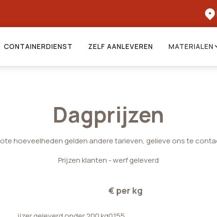
CONTAINERDIENST
ZELF AANLEVEREN
MATERIALEN
Dagprijzen
rote hoeveelheden gelden andere tarieven, gelieve ons te conta
Prijzen klanten - werf geleverd
€ per kg
ijzer geleverd onder 200 kg
0.155