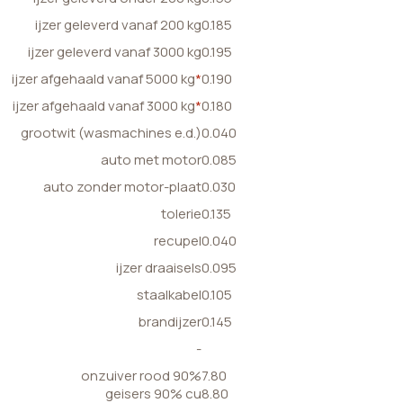
ijzer geleverd vanaf 200 kg
0.185
ijzer geleverd vanaf 3000 kg
0.195
ijzer afgehaald vanaf 5000 kg
*
0.190
ijzer afgehaald vanaf 3000 kg
*
0.180
grootwit (wasmachines e.d.)
0.040
auto met motor
0.085
auto zonder motor-plaat
0.030
tolerie
0.135
recupel
0.040
ijzer draaisels
0.095
staalkabel
0.105
brandijzer
0.145
-
onzuiver rood 90%
7.80
geisers 90% cu
8.80