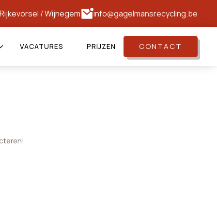
Rijkevorsel
/
Wijnegem
info@gagelmansrecycling.be
CONTACT
VACATURES
PRIJZEN
cteren!