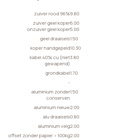
zuiver rood 96%
9.80
zuiver geel koper
6.00
onzuiver geel koper
5.00
geel draaisels
1.50
koper handgepeld
10.30
kabel 40% cu (niet
3.80
gewapend)
grondkabel
1.70
-
aluminium zonder
1.50
conserven
aluminium nieuw
2.00
alu draaisels
0.80
aluminium velg
2.00
offset zonder papier > 100kg
2.00