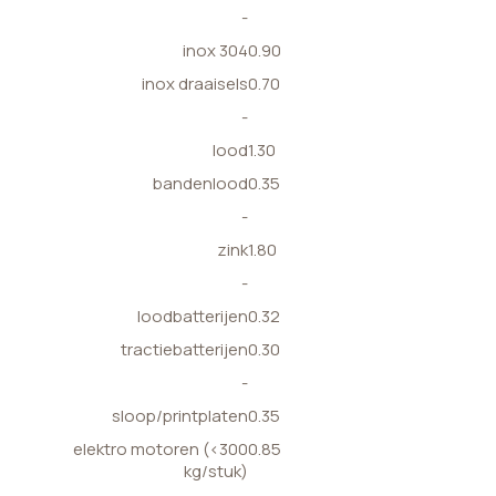
-
inox 304
0.90
inox draaisels
0.70
-
lood
1.30
bandenlood
0.35
-
zink
1.80
-
loodbatterijen
0.32
tractiebatterijen
0.30
-
sloop/printplaten
0.35
elektro motoren (<300
0.85
kg/stuk)