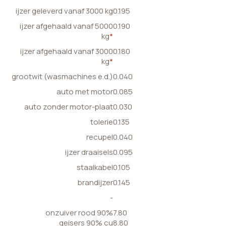
ijzer geleverd vanaf 3000 kg
0.195
ijzer afgehaald vanaf 5000
0.190
kg
*
ijzer afgehaald vanaf 3000
0.180
kg
*
grootwit (wasmachines e.d.)
0.040
auto met motor
0.085
auto zonder motor-plaat
0.030
tolerie
0.135
recupel
0.040
ijzer draaisels
0.095
staalkabel
0.105
brandijzer
0.145
-
onzuiver rood 90%
7.80
geisers 90% cu
8.80