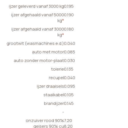
ijzer geleverd vanaf 3000 kg
0.195
ijzer afgehaald vanaf 5000
0.190
kg
*
ijzer afgehaald vanaf 3000
0.180
kg
*
grootwit (wasmachines e.d.)
0.040
auto met motor
0.085
auto zonder motor-plaat
0.030
tolerie
0.135
recupel
0.040
ijzer draaisels
0.095
staalkabel
0.105
brandijzer
0.145
-
onzuiver rood 90%
7.20
geisers 90% cu
8.20