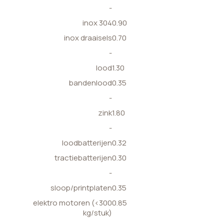
-
inox 304
0.90
inox draaisels
0.70
-
lood
1.30
bandenlood
0.35
-
zink
1.80
-
loodbatterijen
0.32
tractiebatterijen
0.30
-
sloop/printplaten
0.35
elektro motoren (<300
0.85
kg/stuk)