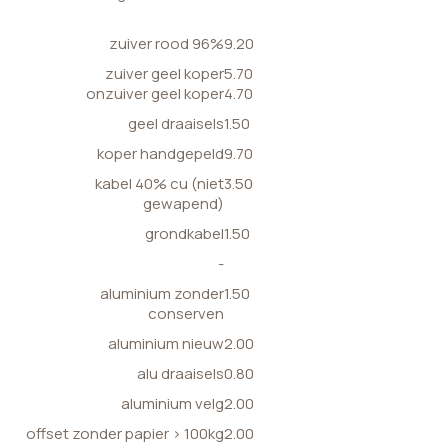
zuiver rood 96%
9.20
zuiver geel koper
5.70
onzuiver geel koper
4.70
geel draaisels
1.50
koper handgepeld
9.70
kabel 40% cu (niet
3.50
gewapend)
grondkabel
1.50
-
aluminium zonder
1.50
conserven
aluminium nieuw
2.00
alu draaisels
0.80
aluminium velg
2.00
offset zonder papier > 100kg
2.00