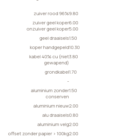
zuiver rood 96%
9.80
zuiver geel koper
6.00
onzuiver geel koper
5.00
geel draaisels
1.50
koper handgepeld
10.30
kabel 40% cu (niet
3.80
gewapend)
grondkabel
1.70
-
aluminium zonder
1.50
conserven
aluminium nieuw
2.00
alu draaisels
0.80
aluminium velg
2.00
offset zonder papier > 100kg
2.00