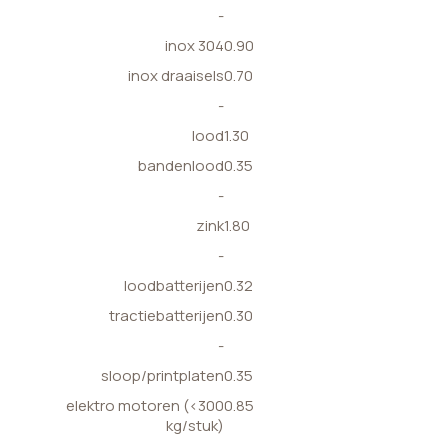
-
inox 304
0.90
inox draaisels
0.70
-
lood
1.30
bandenlood
0.35
-
zink
1.80
-
loodbatterijen
0.32
tractiebatterijen
0.30
-
sloop/printplaten
0.35
elektro motoren (<300
0.85
kg/stuk)