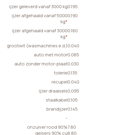
ijzer geleverd vanaf 3000 kg
0.195
ijzer afgehaald vanaf 5000
0.190
kg
*
ijzer afgehaald vanaf 3000
0.180
kg
*
grootwit (wasmachines e.d.)
0.040
auto met motor
0.085
auto zonder motor-plaat
0.030
tolerie
0.135
recupel
0.040
ijzer draaisels
0.095
staalkabel
0.105
brandijzer
0.145
-
onzuiver rood 90%
7.80
geisers 90% cu
8.80