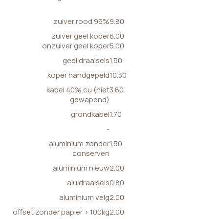
zuiver rood 96%
9.80
zuiver geel koper
6.00
onzuiver geel koper
5.00
geel draaisels
1.50
koper handgepeld
10.30
kabel 40% cu (niet
3.80
gewapend)
grondkabel
1.70
-
aluminium zonder
1.50
conserven
aluminium nieuw
2.00
alu draaisels
0.80
aluminium velg
2.00
offset zonder papier > 100kg
2.00