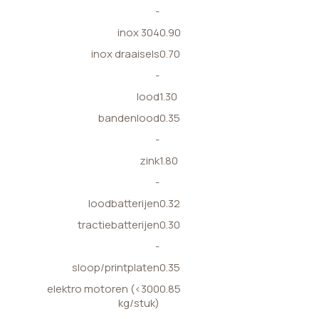
-
inox 304
0.90
inox draaisels
0.70
-
lood
1.30
bandenlood
0.35
-
zink
1.80
-
loodbatterijen
0.32
tractiebatterijen
0.30
-
sloop/printplaten
0.35
elektro motoren (<300
0.85
kg/stuk)