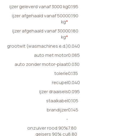
ijzer geleverd vanaf 3000 kg
0.195
ijzer afgehaald vanaf 5000
0.190
kg
*
ijzer afgehaald vanaf 3000
0.180
kg
*
grootwit (wasmachines e.d.)
0.040
auto met motor
0.085
auto zonder motor-plaat
0.030
tolerie
0.135
recupel
0.040
ijzer draaisels
0.095
staalkabel
0.105
brandijzer
0.145
-
onzuiver rood 90%
7.80
geisers 90% cu
8.80