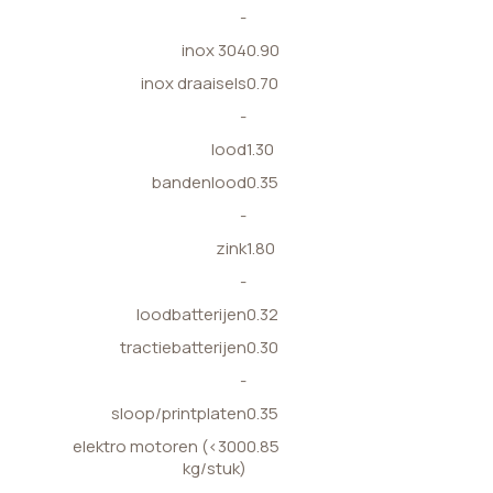
-
inox 304
0.90
inox draaisels
0.70
-
lood
1.30
bandenlood
0.35
-
zink
1.80
-
loodbatterijen
0.32
tractiebatterijen
0.30
-
sloop/printplaten
0.35
elektro motoren (<300
0.85
kg/stuk)