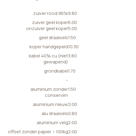
zuiver rood 96%
9.80
zuiver geel koper
6.00
onzuiver geel koper
5.00
geel draaisels
1.50
koper handgepeld
10.30
kabel 40% cu (niet
3.80
gewapend)
grondkabel
1.70
-
aluminium zonder
1.50
conserven
aluminium nieuw
2.00
alu draaisels
0.80
aluminium velg
2.00
offset zonder papier > 100kg
2.00