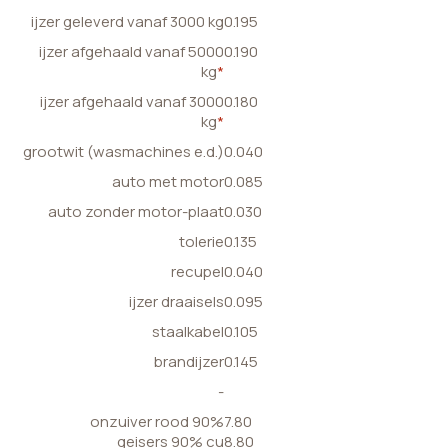
ijzer geleverd vanaf 3000 kg
0.195
ijzer afgehaald vanaf 5000
0.190
kg
*
ijzer afgehaald vanaf 3000
0.180
kg
*
grootwit (wasmachines e.d.)
0.040
auto met motor
0.085
auto zonder motor-plaat
0.030
tolerie
0.135
recupel
0.040
ijzer draaisels
0.095
staalkabel
0.105
brandijzer
0.145
-
onzuiver rood 90%
7.80
geisers 90% cu
8.80