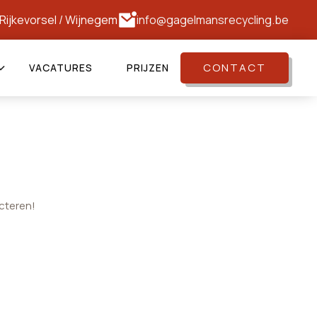
Rijkevorsel
/
Wijnegem
info@gagelmansrecycling.be
CONTACT
VACATURES
PRIJZEN
cteren!