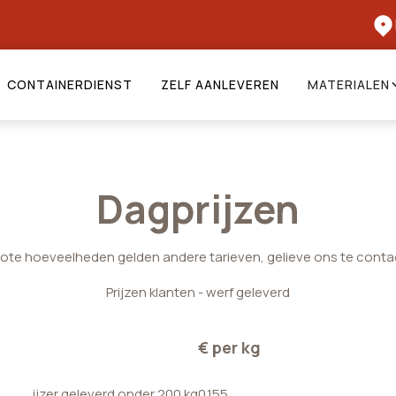
CONTAINERDIENST
ZELF AANLEVEREN
MATERIALEN
Dagprijzen
rote hoeveelheden gelden andere tarieven, gelieve ons te conta
Prijzen klanten - werf geleverd
€ per kg
ijzer geleverd onder 200 kg
0.155