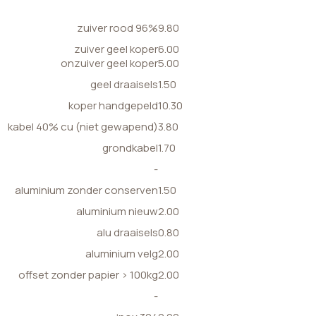
zuiver rood 96%
9.80
zuiver geel koper
6.00
onzuiver geel koper
5.00
geel draaisels
1.50
koper handgepeld
10.30
kabel 40% cu (niet gewapend)
3.80
grondkabel
1.70
-
aluminium zonder conserven
1.50
aluminium nieuw
2.00
alu draaisels
0.80
aluminium velg
2.00
offset zonder papier > 100kg
2.00
-