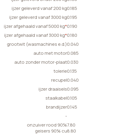
ijzer geleverd vanaf 200 kg
0.185
ijzer geleverd vanaf 3000 kg
0.195
ijzer afgehaald vanaf 5000 kg
*
0.190
ijzer afgehaald vanaf 3000 kg
*
0.180
grootwit (wasmachines e.d.)
0.040
auto met motor
0.085
auto zonder motor-plaat
0.030
tolerie
0.135
recupel
0.040
ijzer draaisels
0.095
staalkabel
0.105
brandijzer
0.145
-
onzuiver rood 90%
7.80
geisers 90% cu
8.80