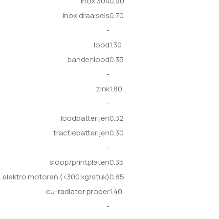
inox 304
0.90
inox draaisels
0.70
-
lood
1.30
bandenlood
0.35
-
zink
1.80
-
loodbatterijen
0.32
tractiebatterijen
0.30
-
sloop/printplaten
0.35
elektro motoren (<300 kg/stuk)
0.85
cu-radiator proper
1.40
-