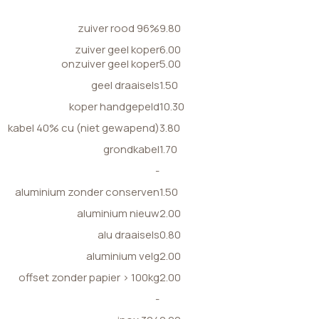
zuiver rood 96%
9.80
zuiver geel koper
6.00
onzuiver geel koper
5.00
geel draaisels
1.50
koper handgepeld
10.30
kabel 40% cu (niet gewapend)
3.80
grondkabel
1.70
-
aluminium zonder conserven
1.50
aluminium nieuw
2.00
alu draaisels
0.80
aluminium velg
2.00
offset zonder papier > 100kg
2.00
-