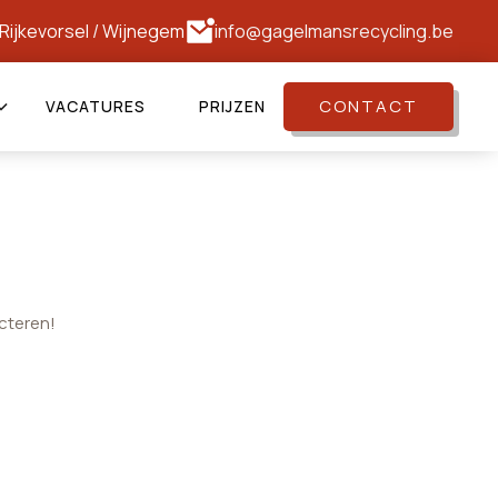
Rijkevorsel
/
Wijnegem
info@gagelmansrecycling.be
CONTACT
VACATURES
PRIJZEN
cteren!