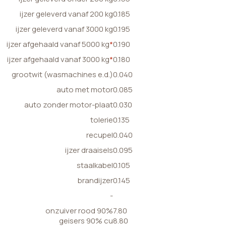
ijzer geleverd vanaf 200 kg
0.185
ijzer geleverd vanaf 3000 kg
0.195
ijzer afgehaald vanaf 5000 kg
*
0.190
ijzer afgehaald vanaf 3000 kg
*
0.180
grootwit (wasmachines e.d.)
0.040
auto met motor
0.085
auto zonder motor-plaat
0.030
tolerie
0.135
recupel
0.040
ijzer draaisels
0.095
staalkabel
0.105
brandijzer
0.145
-
onzuiver rood 90%
7.80
geisers 90% cu
8.80