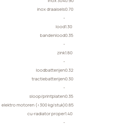
inox 304
0.90
inox draaisels
0.70
-
lood
1.30
bandenlood
0.35
-
zink
1.80
-
loodbatterijen
0.32
tractiebatterijen
0.30
-
sloop/printplaten
0.35
elektro motoren (<300 kg/stuk)
0.85
cu-radiator proper
1.40
-