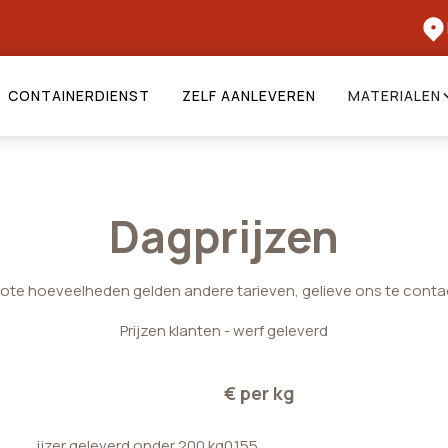
CONTAINERDIENST
ZELF AANLEVEREN
MATERIALEN
Dagprijzen
rote hoeveelheden gelden andere tarieven, gelieve ons te conta
Prijzen klanten - werf geleverd
€ per kg
ijzer geleverd onder 200 kg
0.155