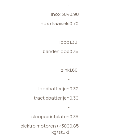
-
inox 304
0.90
inox draaisels
0.70
-
lood
1.30
bandenlood
0.35
-
zink
1.80
-
loodbatterijen
0.32
tractiebatterijen
0.30
-
sloop/printplaten
0.35
elektro motoren (<300
0.85
kg/stuk)