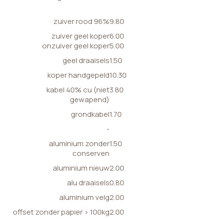
zuiver rood 96%
9.80
zuiver geel koper
6.00
onzuiver geel koper
5.00
geel draaisels
1.50
koper handgepeld
10.30
kabel 40% cu (niet
3.80
gewapend)
grondkabel
1.70
-
aluminium zonder
1.50
conserven
aluminium nieuw
2.00
alu draaisels
0.80
aluminium velg
2.00
offset zonder papier > 100kg
2.00