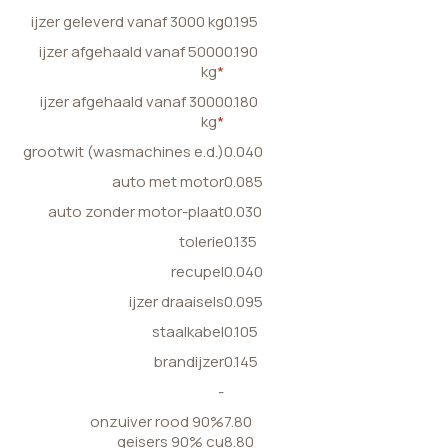
ijzer geleverd vanaf 3000 kg
0.195
ijzer afgehaald vanaf 5000
0.190
kg
*
ijzer afgehaald vanaf 3000
0.180
kg
*
grootwit (wasmachines e.d.)
0.040
auto met motor
0.085
auto zonder motor-plaat
0.030
tolerie
0.135
recupel
0.040
ijzer draaisels
0.095
staalkabel
0.105
brandijzer
0.145
-
onzuiver rood 90%
7.80
geisers 90% cu
8.80