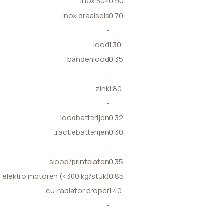
inox 304
0.90
inox draaisels
0.70
-
lood
1.30
bandenlood
0.35
-
zink
1.80
-
loodbatterijen
0.32
tractiebatterijen
0.30
-
sloop/printplaten
0.35
elektro motoren (<300 kg/stuk)
0.85
cu-radiator proper
1.40
-