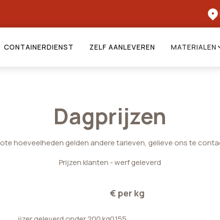
CONTAINERDIENST
ZELF AANLEVEREN
MATERIALEN
Dagprijzen
rote hoeveelheden gelden andere tarieven, gelieve ons te conta
Prijzen klanten - werf geleverd
€ per kg
ijzer geleverd onder 200 kg
0.155