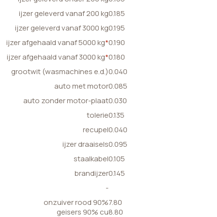
ijzer geleverd vanaf 200 kg
0.185
ijzer geleverd vanaf 3000 kg
0.195
ijzer afgehaald vanaf 5000 kg
*
0.190
ijzer afgehaald vanaf 3000 kg
*
0.180
grootwit (wasmachines e.d.)
0.040
auto met motor
0.085
auto zonder motor-plaat
0.030
tolerie
0.135
recupel
0.040
ijzer draaisels
0.095
staalkabel
0.105
brandijzer
0.145
-
onzuiver rood 90%
7.80
geisers 90% cu
8.80