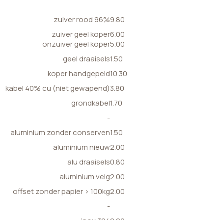
zuiver rood 96%
9.80
zuiver geel koper
6.00
onzuiver geel koper
5.00
geel draaisels
1.50
koper handgepeld
10.30
kabel 40% cu (niet gewapend)
3.80
grondkabel
1.70
-
aluminium zonder conserven
1.50
aluminium nieuw
2.00
alu draaisels
0.80
aluminium velg
2.00
offset zonder papier > 100kg
2.00
-