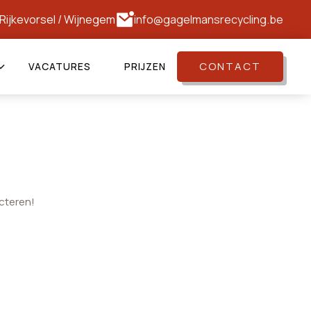
Rijkevorsel
/
Wijnegem
info@gagelmansrecycling.be
CONTACT
VACATURES
PRIJZEN
cteren!