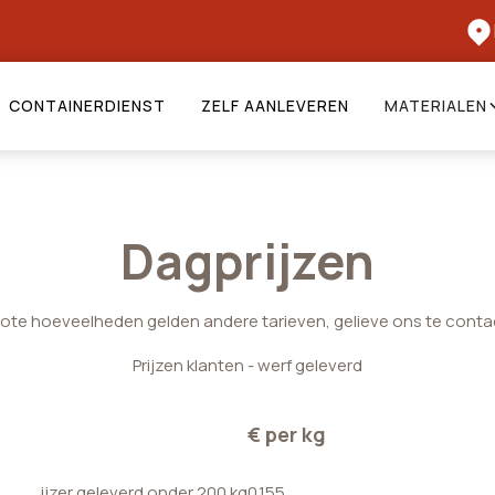
CONTAINERDIENST
ZELF AANLEVEREN
MATERIALEN
Dagprijzen
rote hoeveelheden gelden andere tarieven, gelieve ons te conta
Prijzen klanten - werf geleverd
€ per kg
ijzer geleverd onder 200 kg
0.155