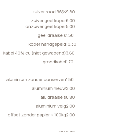
zuiver rood 96%
9.80
zuiver geel koper
6.00
onzuiver geel koper
5.00
geel draaisels
1.50
koper handgepeld
10.30
kabel 40% cu (niet gewapend)
3.80
grondkabel
1.70
-
aluminium zonder conserven
1.50
aluminium nieuw
2.00
alu draaisels
0.80
aluminium velg
2.00
offset zonder papier > 100kg
2.00
-