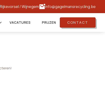
Rijkevorsel
/
Wijnegem
info@gagelmansrecycling.be
CONTACT
VACATURES
PRIJZEN
cteren!