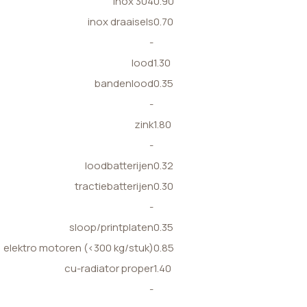
inox 304
0.90
inox draaisels
0.70
-
lood
1.30
bandenlood
0.35
-
zink
1.80
-
loodbatterijen
0.32
tractiebatterijen
0.30
-
sloop/printplaten
0.35
elektro motoren (<300 kg/stuk)
0.85
cu-radiator proper
1.40
-