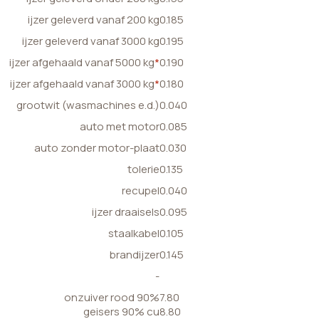
ijzer geleverd vanaf 200 kg
0.185
ijzer geleverd vanaf 3000 kg
0.195
ijzer afgehaald vanaf 5000 kg
*
0.190
ijzer afgehaald vanaf 3000 kg
*
0.180
grootwit (wasmachines e.d.)
0.040
auto met motor
0.085
auto zonder motor-plaat
0.030
tolerie
0.135
recupel
0.040
ijzer draaisels
0.095
staalkabel
0.105
brandijzer
0.145
-
onzuiver rood 90%
7.80
geisers 90% cu
8.80