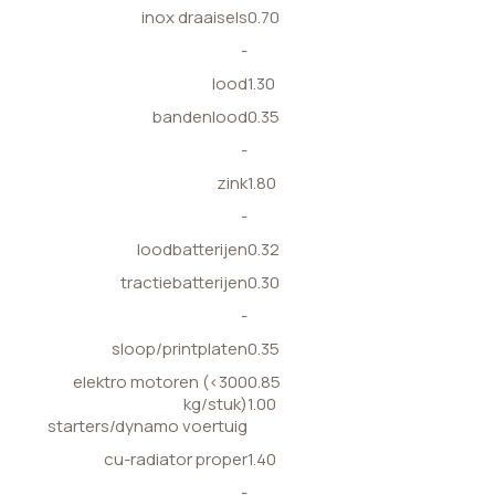
inox draaisels
0.70
-
lood
1.30
bandenlood
0.35
-
zink
1.80
-
loodbatterijen
0.32
tractiebatterijen
0.30
-
sloop/printplaten
0.35
elektro motoren (<300
0.85
kg/stuk)
1.00
starters/dynamo voertuig
cu-radiator proper
1.40
-