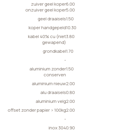
zuiver geel koper
6.00
onzuiver geel koper
5.00
geel draaisels
1.50
koper handgepeld
10.30
kabel 40% cu (niet
3.80
gewapend)
grondkabel
1.70
-
aluminium zonder
1.50
conserven
aluminium nieuw
2.00
alu draaisels
0.80
aluminium velg
2.00
offset zonder papier > 100kg
2.00
-
inox 304
0.90