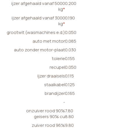
ijzer afgehaald vanaf 5000
0.200
kg
*
ijzer afgehaald vanaf 3000
0.190
kg
*
grootwit (wasmachines e.d.)
0.050
auto met motor
0.085
auto zonder motor-plaat
0.030
tolerie
0.155
recupel
0.050
ijzer draaisels
0.115
staalkabel
0.125
brandijzer
0.165
-
onzuiver rood 90%
7.80
geisers 90% cu
8.80
zuiver rood 96%
9.80