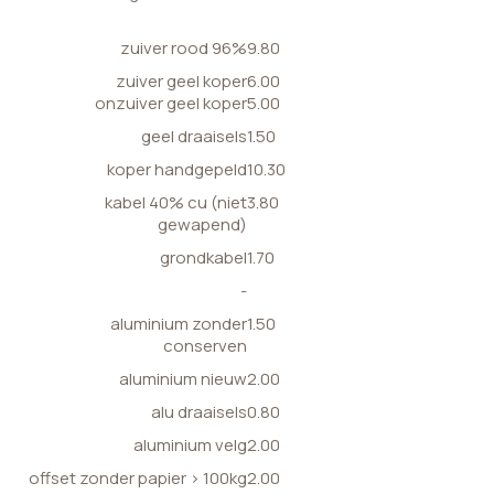
zuiver rood 96%
9.80
zuiver geel koper
6.00
onzuiver geel koper
5.00
geel draaisels
1.50
koper handgepeld
10.30
kabel 40% cu (niet
3.80
gewapend)
grondkabel
1.70
-
aluminium zonder
1.50
conserven
aluminium nieuw
2.00
alu draaisels
0.80
aluminium velg
2.00
offset zonder papier > 100kg
2.00