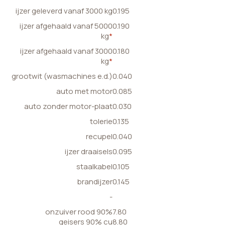
ijzer geleverd vanaf 3000 kg
0.195
ijzer afgehaald vanaf 5000
0.190
kg
*
ijzer afgehaald vanaf 3000
0.180
kg
*
grootwit (wasmachines e.d.)
0.040
auto met motor
0.085
auto zonder motor-plaat
0.030
tolerie
0.135
recupel
0.040
ijzer draaisels
0.095
staalkabel
0.105
brandijzer
0.145
-
onzuiver rood 90%
7.80
geisers 90% cu
8.80