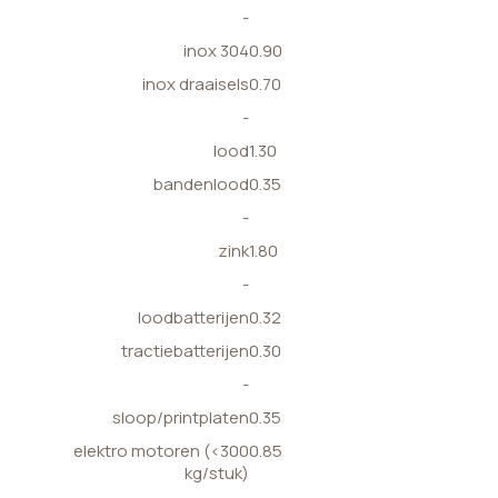
-
inox 304
0.90
inox draaisels
0.70
-
lood
1.30
bandenlood
0.35
-
zink
1.80
-
loodbatterijen
0.32
tractiebatterijen
0.30
-
sloop/printplaten
0.35
elektro motoren (<300
0.85
kg/stuk)