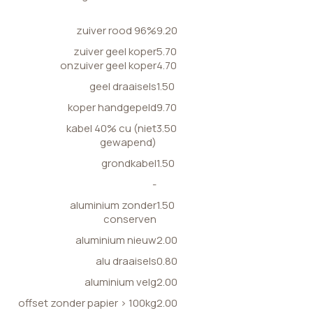
zuiver rood 96%
9.20
zuiver geel koper
5.70
onzuiver geel koper
4.70
geel draaisels
1.50
koper handgepeld
9.70
kabel 40% cu (niet
3.50
gewapend)
grondkabel
1.50
-
aluminium zonder
1.50
conserven
aluminium nieuw
2.00
alu draaisels
0.80
aluminium velg
2.00
offset zonder papier > 100kg
2.00