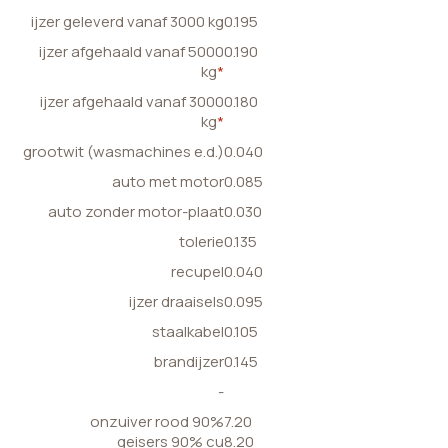
ijzer geleverd vanaf 3000 kg
0.195
ijzer afgehaald vanaf 5000
0.190
kg
*
ijzer afgehaald vanaf 3000
0.180
kg
*
grootwit (wasmachines e.d.)
0.040
auto met motor
0.085
auto zonder motor-plaat
0.030
tolerie
0.135
recupel
0.040
ijzer draaisels
0.095
staalkabel
0.105
brandijzer
0.145
-
onzuiver rood 90%
7.20
geisers 90% cu
8.20