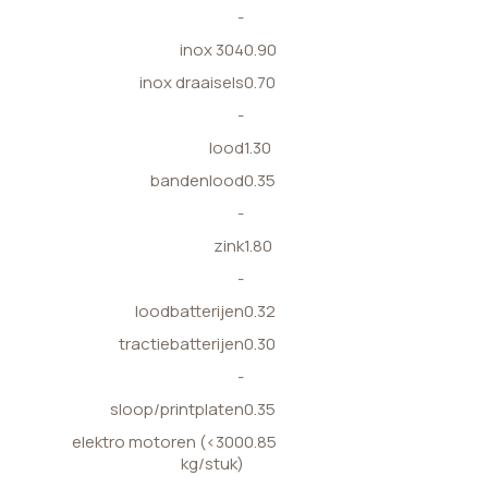
-
inox 304
0.90
inox draaisels
0.70
-
lood
1.30
bandenlood
0.35
-
zink
1.80
-
loodbatterijen
0.32
tractiebatterijen
0.30
-
sloop/printplaten
0.35
elektro motoren (<300
0.85
kg/stuk)