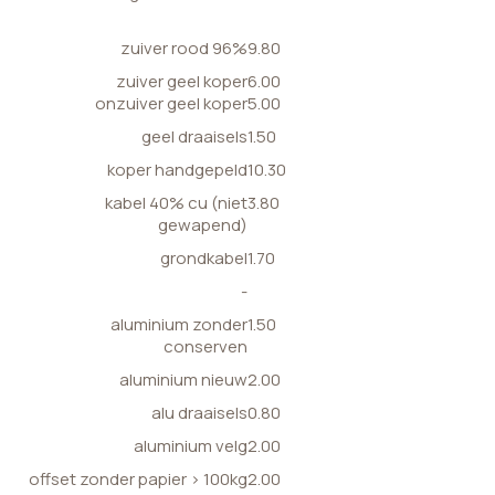
zuiver rood 96%
9.80
zuiver geel koper
6.00
onzuiver geel koper
5.00
geel draaisels
1.50
koper handgepeld
10.30
kabel 40% cu (niet
3.80
gewapend)
grondkabel
1.70
-
aluminium zonder
1.50
conserven
aluminium nieuw
2.00
alu draaisels
0.80
aluminium velg
2.00
offset zonder papier > 100kg
2.00