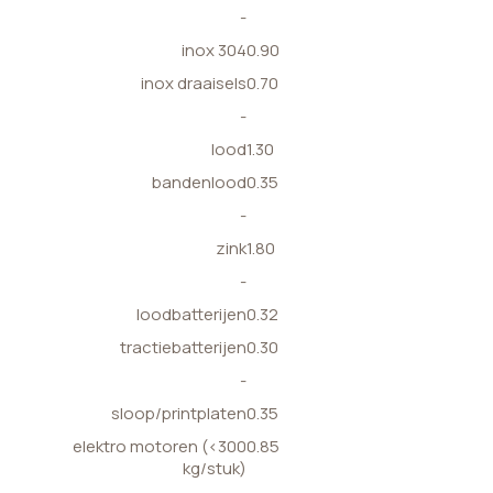
-
inox 304
0.90
inox draaisels
0.70
-
lood
1.30
bandenlood
0.35
-
zink
1.80
-
loodbatterijen
0.32
tractiebatterijen
0.30
-
sloop/printplaten
0.35
elektro motoren (<300
0.85
kg/stuk)