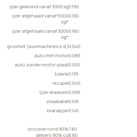
ijzer geleverd vanaf 3000 kg
0.195
ijzer afgehaald vanaf 5000
0.190
kg
*
ijzer afgehaald vanaf 3000
0.180
kg
*
grootwit (wasmachines e.d.)
0.040
auto met motor
0.085
auto zonder motor-plaat
0.030
tolerie
0.135
recupel
0.040
ijzer draaisels
0.095
staalkabel
0.105
brandijzer
0.145
-
onzuiver rood 90%
7.80
geisers 90% cu
8.80