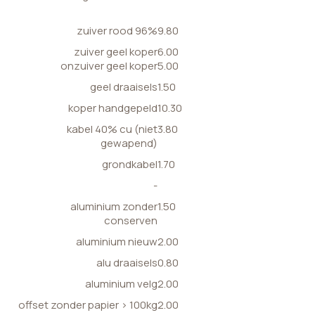
zuiver rood 96%
9.80
zuiver geel koper
6.00
onzuiver geel koper
5.00
geel draaisels
1.50
koper handgepeld
10.30
kabel 40% cu (niet
3.80
gewapend)
grondkabel
1.70
-
aluminium zonder
1.50
conserven
aluminium nieuw
2.00
alu draaisels
0.80
aluminium velg
2.00
offset zonder papier > 100kg
2.00