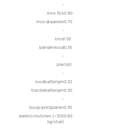
-
inox 304
0.90
inox draaisels
0.70
-
lood
1.30
bandenlood
0.35
-
zink
1.80
-
loodbatterijen
0.32
tractiebatterijen
0.30
-
sloop/printplaten
0.35
elektro motoren (<300
0.85
kg/stuk)