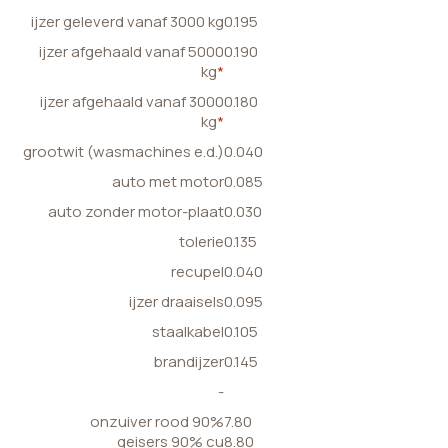
ijzer geleverd vanaf 3000 kg
0.195
ijzer afgehaald vanaf 5000
0.190
kg
*
ijzer afgehaald vanaf 3000
0.180
kg
*
grootwit (wasmachines e.d.)
0.040
auto met motor
0.085
auto zonder motor-plaat
0.030
tolerie
0.135
recupel
0.040
ijzer draaisels
0.095
staalkabel
0.105
brandijzer
0.145
-
onzuiver rood 90%
7.80
geisers 90% cu
8.80