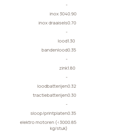
-
inox 304
0.90
inox draaisels
0.70
-
lood
1.30
bandenlood
0.35
-
zink
1.80
-
loodbatterijen
0.32
tractiebatterijen
0.30
-
sloop/printplaten
0.35
elektro motoren (<300
0.85
kg/stuk)