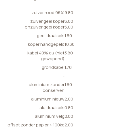
zuiver rood 96%
9.80
zuiver geel koper
6.00
onzuiver geel koper
5.00
geel draaisels
1.50
koper handgepeld
10.30
kabel 40% cu (niet
3.80
gewapend)
grondkabel
1.70
-
aluminium zonder
1.50
conserven
aluminium nieuw
2.00
alu draaisels
0.80
aluminium velg
2.00
offset zonder papier > 100kg
2.00