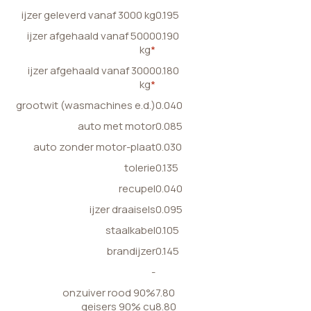
ijzer geleverd vanaf 3000 kg
0.195
ijzer afgehaald vanaf 5000
0.190
kg
*
ijzer afgehaald vanaf 3000
0.180
kg
*
grootwit (wasmachines e.d.)
0.040
auto met motor
0.085
auto zonder motor-plaat
0.030
tolerie
0.135
recupel
0.040
ijzer draaisels
0.095
staalkabel
0.105
brandijzer
0.145
-
onzuiver rood 90%
7.80
geisers 90% cu
8.80