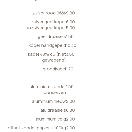
zuiver rood 96%
9.80
zuiver geel koper
6.00
onzuiver geel koper
5.00
geel draaisels
1.50
koper handgepeld
10.30
kabel 40% cu (niet
3.80
gewapend)
grondkabel
1.70
-
aluminium zonder
1.50
conserven
aluminium nieuw
2.00
alu draaisels
0.80
aluminium velg
2.00
offset zonder papier > 100kg
2.00