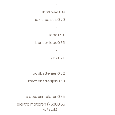
-
inox 304
0.90
inox draaisels
0.70
-
lood
1.30
bandenlood
0.35
-
zink
1.80
-
loodbatterijen
0.32
tractiebatterijen
0.30
-
sloop/printplaten
0.35
elektro motoren (<300
0.85
kg/stuk)