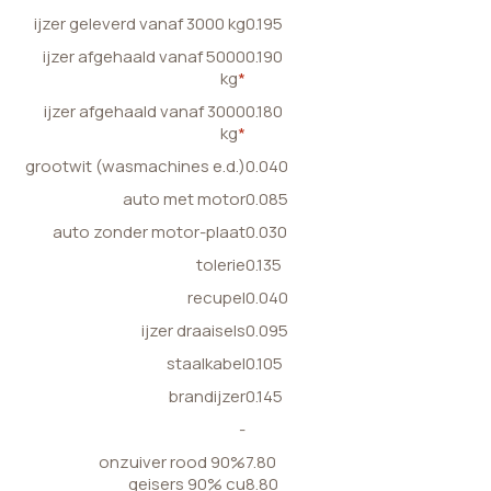
ijzer geleverd vanaf 3000 kg
0.195
ijzer afgehaald vanaf 5000
0.190
kg
*
ijzer afgehaald vanaf 3000
0.180
kg
*
grootwit (wasmachines e.d.)
0.040
auto met motor
0.085
auto zonder motor-plaat
0.030
tolerie
0.135
recupel
0.040
ijzer draaisels
0.095
staalkabel
0.105
brandijzer
0.145
-
onzuiver rood 90%
7.80
geisers 90% cu
8.80