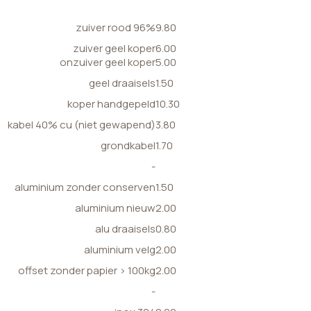
zuiver rood 96%
9.80
zuiver geel koper
6.00
onzuiver geel koper
5.00
geel draaisels
1.50
koper handgepeld
10.30
kabel 40% cu (niet gewapend)
3.80
grondkabel
1.70
-
aluminium zonder conserven
1.50
aluminium nieuw
2.00
alu draaisels
0.80
aluminium velg
2.00
offset zonder papier > 100kg
2.00
-