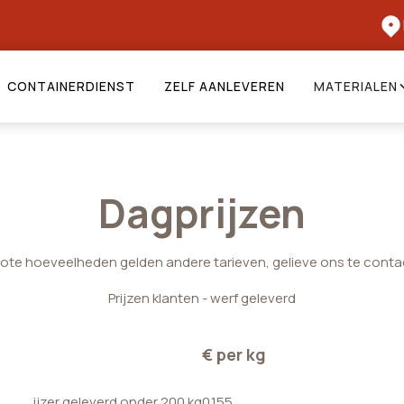
CONTAINERDIENST
ZELF AANLEVEREN
MATERIALEN
Dagprijzen
rote hoeveelheden gelden andere tarieven, gelieve ons te conta
Prijzen klanten - werf geleverd
€ per kg
ijzer geleverd onder 200 kg
0.155