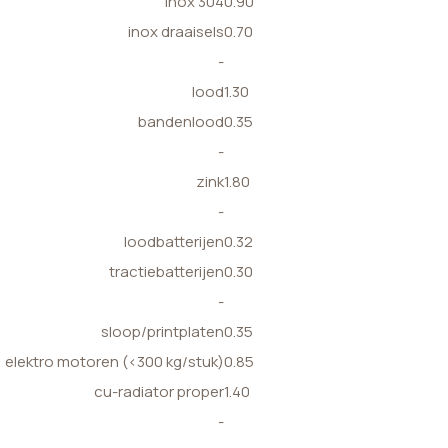
inox 304
0.90
inox draaisels
0.70
-
lood
1.30
bandenlood
0.35
-
zink
1.80
-
loodbatterijen
0.32
tractiebatterijen
0.30
-
sloop/printplaten
0.35
elektro motoren (<300 kg/stuk)
0.85
cu-radiator proper
1.40
-