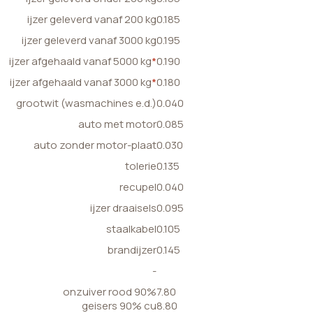
ijzer geleverd vanaf 200 kg
0.185
ijzer geleverd vanaf 3000 kg
0.195
ijzer afgehaald vanaf 5000 kg
*
0.190
ijzer afgehaald vanaf 3000 kg
*
0.180
grootwit (wasmachines e.d.)
0.040
auto met motor
0.085
auto zonder motor-plaat
0.030
tolerie
0.135
recupel
0.040
ijzer draaisels
0.095
staalkabel
0.105
brandijzer
0.145
-
onzuiver rood 90%
7.80
geisers 90% cu
8.80