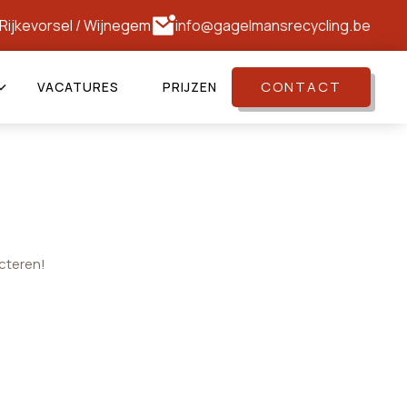
Rijkevorsel
/
Wijnegem
info@gagelmansrecycling.be
CONTACT
VACATURES
PRIJZEN
cteren!