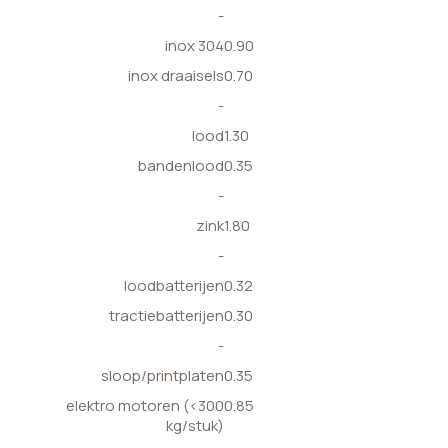
-
inox 304
0.90
inox draaisels
0.70
-
lood
1.30
bandenlood
0.35
-
zink
1.80
-
loodbatterijen
0.32
tractiebatterijen
0.30
-
sloop/printplaten
0.35
elektro motoren (<300
0.85
kg/stuk)