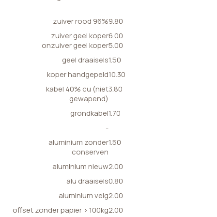
zuiver rood 96%
9.80
zuiver geel koper
6.00
onzuiver geel koper
5.00
geel draaisels
1.50
koper handgepeld
10.30
kabel 40% cu (niet
3.80
gewapend)
grondkabel
1.70
-
aluminium zonder
1.50
conserven
aluminium nieuw
2.00
alu draaisels
0.80
aluminium velg
2.00
offset zonder papier > 100kg
2.00