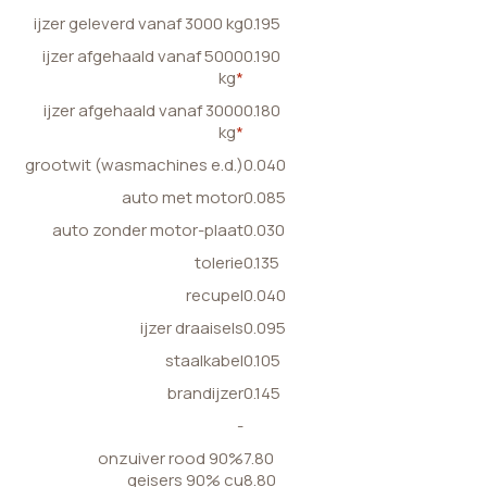
ijzer geleverd vanaf 3000 kg
0.195
ijzer afgehaald vanaf 5000
0.190
kg
*
ijzer afgehaald vanaf 3000
0.180
kg
*
grootwit (wasmachines e.d.)
0.040
auto met motor
0.085
auto zonder motor-plaat
0.030
tolerie
0.135
recupel
0.040
ijzer draaisels
0.095
staalkabel
0.105
brandijzer
0.145
-
onzuiver rood 90%
7.80
geisers 90% cu
8.80