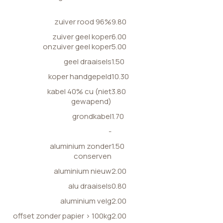
zuiver rood 96%
9.80
zuiver geel koper
6.00
onzuiver geel koper
5.00
geel draaisels
1.50
koper handgepeld
10.30
kabel 40% cu (niet
3.80
gewapend)
grondkabel
1.70
-
aluminium zonder
1.50
conserven
aluminium nieuw
2.00
alu draaisels
0.80
aluminium velg
2.00
offset zonder papier > 100kg
2.00