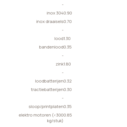
-
inox 304
0.90
inox draaisels
0.70
-
lood
1.30
bandenlood
0.35
-
zink
1.80
-
loodbatterijen
0.32
tractiebatterijen
0.30
-
sloop/printplaten
0.35
elektro motoren (<300
0.85
kg/stuk)