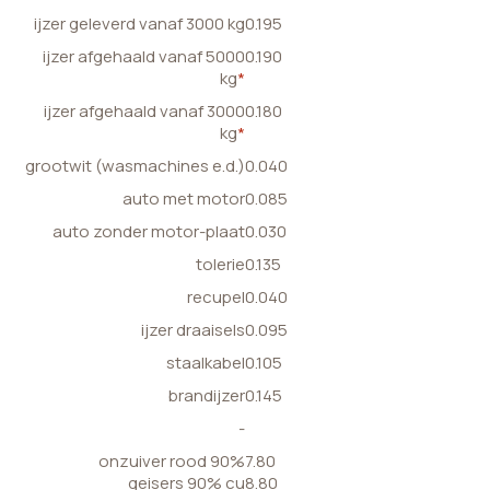
ijzer geleverd vanaf 3000 kg
0.195
ijzer afgehaald vanaf 5000
0.190
kg
*
ijzer afgehaald vanaf 3000
0.180
kg
*
grootwit (wasmachines e.d.)
0.040
auto met motor
0.085
auto zonder motor-plaat
0.030
tolerie
0.135
recupel
0.040
ijzer draaisels
0.095
staalkabel
0.105
brandijzer
0.145
-
onzuiver rood 90%
7.80
geisers 90% cu
8.80