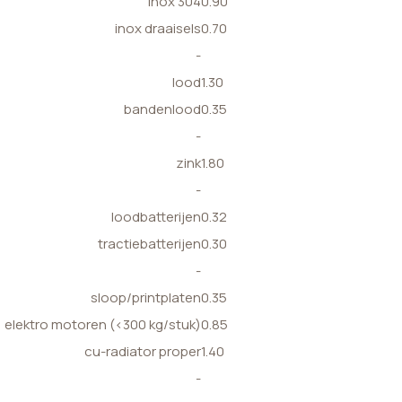
inox 304
0.90
inox draaisels
0.70
-
lood
1.30
bandenlood
0.35
-
zink
1.80
-
loodbatterijen
0.32
tractiebatterijen
0.30
-
sloop/printplaten
0.35
elektro motoren (<300 kg/stuk)
0.85
cu-radiator proper
1.40
-