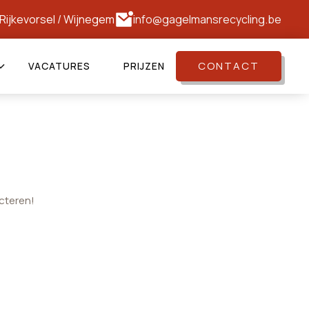
Rijkevorsel
/
Wijnegem
info@gagelmansrecycling.be
CONTACT
VACATURES
PRIJZEN
cteren!