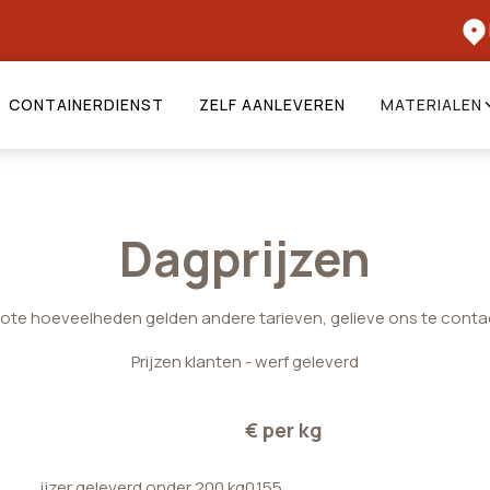
CONTAINERDIENST
ZELF AANLEVEREN
MATERIALEN
Dagprijzen
rote hoeveelheden gelden andere tarieven, gelieve ons te conta
Prijzen klanten - werf geleverd
€ per kg
ijzer geleverd onder 200 kg
0.155