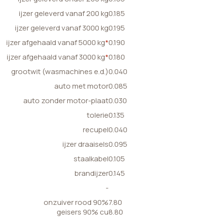
ijzer geleverd vanaf 200 kg
0.185
ijzer geleverd vanaf 3000 kg
0.195
ijzer afgehaald vanaf 5000 kg
*
0.190
ijzer afgehaald vanaf 3000 kg
*
0.180
grootwit (wasmachines e.d.)
0.040
auto met motor
0.085
auto zonder motor-plaat
0.030
tolerie
0.135
recupel
0.040
ijzer draaisels
0.095
staalkabel
0.105
brandijzer
0.145
-
onzuiver rood 90%
7.80
geisers 90% cu
8.80