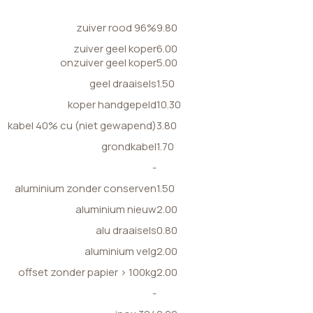
zuiver rood 96%
9.80
zuiver geel koper
6.00
onzuiver geel koper
5.00
geel draaisels
1.50
koper handgepeld
10.30
kabel 40% cu (niet gewapend)
3.80
grondkabel
1.70
-
aluminium zonder conserven
1.50
aluminium nieuw
2.00
alu draaisels
0.80
aluminium velg
2.00
offset zonder papier > 100kg
2.00
-