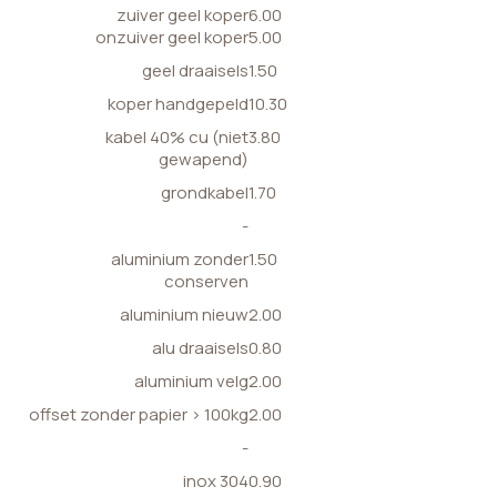
zuiver geel koper
6.00
onzuiver geel koper
5.00
geel draaisels
1.50
koper handgepeld
10.30
kabel 40% cu (niet
3.80
gewapend)
grondkabel
1.70
-
aluminium zonder
1.50
conserven
aluminium nieuw
2.00
alu draaisels
0.80
aluminium velg
2.00
offset zonder papier > 100kg
2.00
-
inox 304
0.90