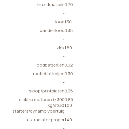
inox draaisels
0.70
-
lood
1.30
bandenlood
0.35
-
zink
1.80
-
loodbatterijen
0.32
tractiebatterijen
0.30
-
sloop/printplaten
0.35
elektro motoren (<300
0.85
kg/stuk)
1.00
starters/dynamo voertuig
cu-radiator proper
1.40
-