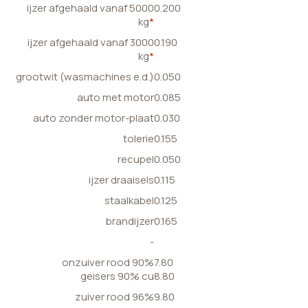
ijzer afgehaald vanaf 5000
0.200
kg
*
ijzer afgehaald vanaf 3000
0.190
kg
*
grootwit (wasmachines e.d.)
0.050
auto met motor
0.085
auto zonder motor-plaat
0.030
tolerie
0.155
recupel
0.050
ijzer draaisels
0.115
staalkabel
0.125
brandijzer
0.165
-
onzuiver rood 90%
7.80
geisers 90% cu
8.80
zuiver rood 96%
9.80