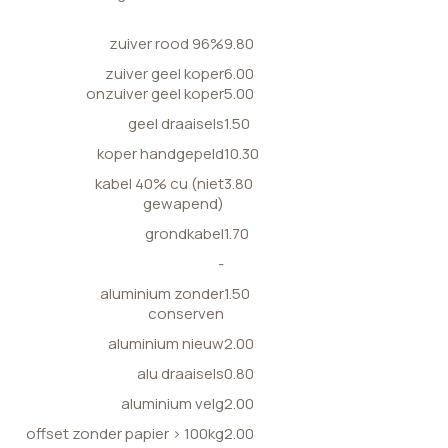
zuiver rood 96%
9.80
zuiver geel koper
6.00
onzuiver geel koper
5.00
geel draaisels
1.50
koper handgepeld
10.30
kabel 40% cu (niet
3.80
gewapend)
grondkabel
1.70
-
aluminium zonder
1.50
conserven
aluminium nieuw
2.00
alu draaisels
0.80
aluminium velg
2.00
offset zonder papier > 100kg
2.00