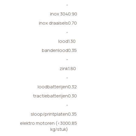
-
inox 304
0.90
inox draaisels
0.70
-
lood
1.30
bandenlood
0.35
-
zink
1.80
-
loodbatterijen
0.32
tractiebatterijen
0.30
-
sloop/printplaten
0.35
elektro motoren (<300
0.85
kg/stuk)