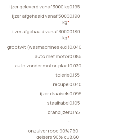
ijzer geleverd vanaf 3000 kg
0.195
ijzer afgehaald vanaf 5000
0.190
kg
*
ijzer afgehaald vanaf 3000
0.180
kg
*
grootwit (wasmachines e.d.)
0.040
auto met motor
0.085
auto zonder motor-plaat
0.030
tolerie
0.135
recupel
0.040
ijzer draaisels
0.095
staalkabel
0.105
brandijzer
0.145
-
onzuiver rood 90%
7.80
geisers 90% cu
8.80