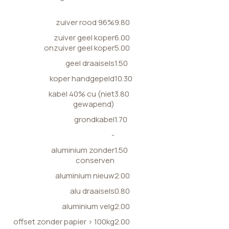
zuiver rood 96%
9.80
zuiver geel koper
6.00
onzuiver geel koper
5.00
geel draaisels
1.50
koper handgepeld
10.30
kabel 40% cu (niet
3.80
gewapend)
grondkabel
1.70
-
aluminium zonder
1.50
conserven
aluminium nieuw
2.00
alu draaisels
0.80
aluminium velg
2.00
offset zonder papier > 100kg
2.00