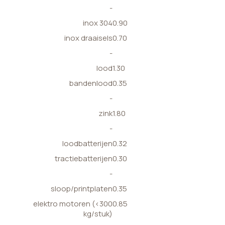
-
inox 304
0.90
inox draaisels
0.70
-
lood
1.30
bandenlood
0.35
-
zink
1.80
-
loodbatterijen
0.32
tractiebatterijen
0.30
-
sloop/printplaten
0.35
elektro motoren (<300
0.85
kg/stuk)