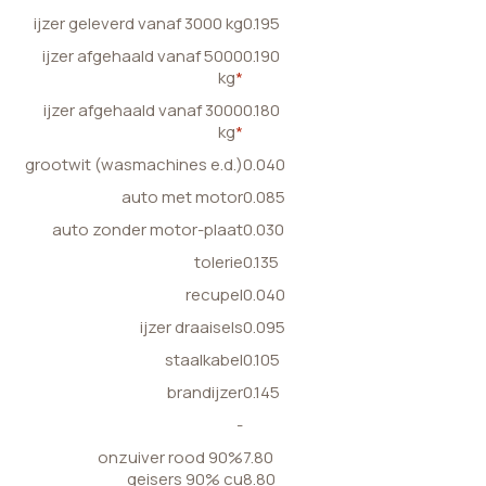
ijzer geleverd vanaf 3000 kg
0.195
ijzer afgehaald vanaf 5000
0.190
kg
*
ijzer afgehaald vanaf 3000
0.180
kg
*
grootwit (wasmachines e.d.)
0.040
auto met motor
0.085
auto zonder motor-plaat
0.030
tolerie
0.135
recupel
0.040
ijzer draaisels
0.095
staalkabel
0.105
brandijzer
0.145
-
onzuiver rood 90%
7.80
geisers 90% cu
8.80