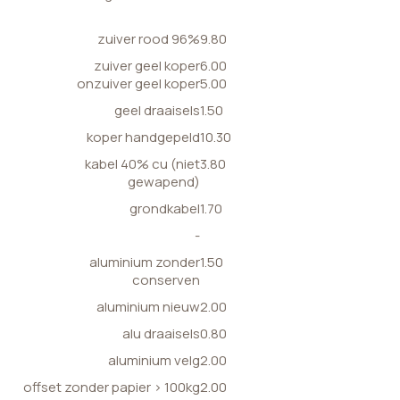
zuiver rood 96%
9.80
zuiver geel koper
6.00
onzuiver geel koper
5.00
geel draaisels
1.50
koper handgepeld
10.30
kabel 40% cu (niet
3.80
gewapend)
grondkabel
1.70
-
aluminium zonder
1.50
conserven
aluminium nieuw
2.00
alu draaisels
0.80
aluminium velg
2.00
offset zonder papier > 100kg
2.00