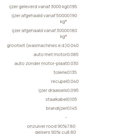
ijzer geleverd vanaf 3000 kg
0.195
ijzer afgehaald vanaf 5000
0.190
kg
*
ijzer afgehaald vanaf 3000
0.180
kg
*
grootwit (wasmachines e.d.)
0.040
auto met motor
0.085
auto zonder motor-plaat
0.030
tolerie
0.135
recupel
0.040
ijzer draaisels
0.095
staalkabel
0.105
brandijzer
0.145
-
onzuiver rood 90%
7.80
geisers 90% cu
8.80