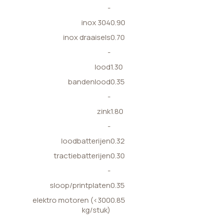
-
inox 304
0.90
inox draaisels
0.70
-
lood
1.30
bandenlood
0.35
-
zink
1.80
-
loodbatterijen
0.32
tractiebatterijen
0.30
-
sloop/printplaten
0.35
elektro motoren (<300
0.85
kg/stuk)