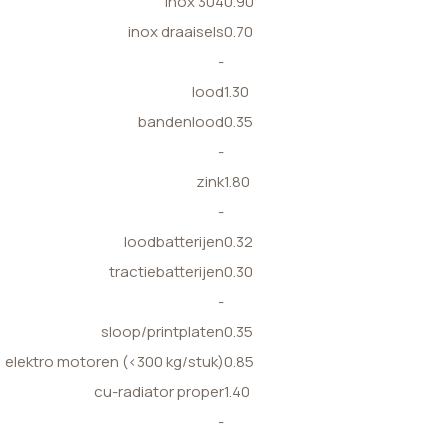
inox 304
0.90
inox draaisels
0.70
-
lood
1.30
bandenlood
0.35
-
zink
1.80
-
loodbatterijen
0.32
tractiebatterijen
0.30
-
sloop/printplaten
0.35
elektro motoren (<300 kg/stuk)
0.85
cu-radiator proper
1.40
-