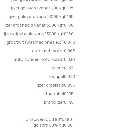
ijzer geleverd vanaf 200 kg
0.185
ijzer geleverd vanaf 3000 kg
0.195
ijzer afgehaald vanaf 5000 kg
*
0.190
ijzer afgehaald vanaf 3000 kg
*
0.180
grootwit (wasmachines e.d.)
0.040
auto met motor
0.085
auto zonder motor-plaat
0.030
tolerie
0.135
recupel
0.040
ijzer draaisels
0.095
staalkabel
0.105
brandijzer
0.145
-
onzuiver rood 90%
7.80
geisers 90% cu
8.80