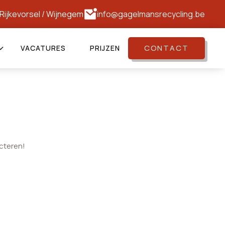
Rijkevorsel
/
Wijnegem
info@gagelmansrecycling.be
CONTACT
VACATURES
PRIJZEN
cteren!