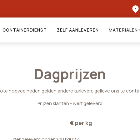
CONTAINERDIENST
ZELF AANLEVEREN
MATERIALEN
Dagprijzen
rote hoeveelheden gelden andere tarieven, gelieve ons te conta
Prijzen klanten - werf geleverd
€ per kg
ijzer geleverd onder 200 kg
0.155