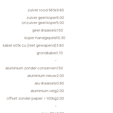
zuiver rood 96%
9.80
zuiver geel koper
6.00
onzuiver geel koper
5.00
geel draaisels
1.50
koper handgepeld
10.30
kabel 40% cu (niet gewapend)
3.80
grondkabel
1.70
-
aluminium zonder conserven
1.50
aluminium nieuw
2.00
alu draaisels
0.80
aluminium velg
2.00
offset zonder papier > 100kg
2.00
-