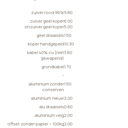
zuiver rood 96%
9.80
zuiver geel koper
6.00
onzuiver geel koper
5.00
geel draaisels
1.50
koper handgepeld
10.30
kabel 40% cu (niet
3.80
gewapend)
grondkabel
1.70
-
aluminium zonder
1.50
conserven
aluminium nieuw
2.00
alu draaisels
0.80
aluminium velg
2.00
offset zonder papier > 100kg
2.00