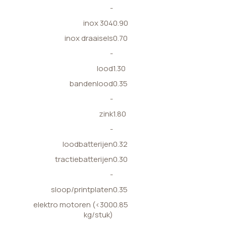
-
inox 304
0.90
inox draaisels
0.70
-
lood
1.30
bandenlood
0.35
-
zink
1.80
-
loodbatterijen
0.32
tractiebatterijen
0.30
-
sloop/printplaten
0.35
elektro motoren (<300
0.85
kg/stuk)