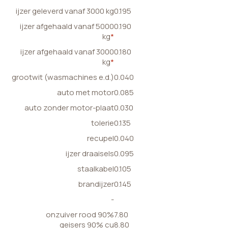
ijzer geleverd vanaf 3000 kg
0.195
ijzer afgehaald vanaf 5000
0.190
kg
*
ijzer afgehaald vanaf 3000
0.180
kg
*
grootwit (wasmachines e.d.)
0.040
auto met motor
0.085
auto zonder motor-plaat
0.030
tolerie
0.135
recupel
0.040
ijzer draaisels
0.095
staalkabel
0.105
brandijzer
0.145
-
onzuiver rood 90%
7.80
geisers 90% cu
8.80