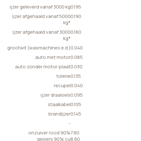
ijzer geleverd vanaf 3000 kg
0.195
ijzer afgehaald vanaf 5000
0.190
kg
*
ijzer afgehaald vanaf 3000
0.180
kg
*
grootwit (wasmachines e.d.)
0.040
auto met motor
0.085
auto zonder motor-plaat
0.030
tolerie
0.135
recupel
0.040
ijzer draaisels
0.095
staalkabel
0.105
brandijzer
0.145
-
onzuiver rood 90%
7.80
geisers 90% cu
8.80