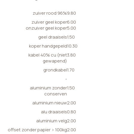
zuiver rood 96%
9.80
zuiver geel koper
6.00
onzuiver geel koper
5.00
geel draaisels
1.50
koper handgepeld
10.30
kabel 40% cu (niet
3.80
gewapend)
grondkabel
1.70
-
aluminium zonder
1.50
conserven
aluminium nieuw
2.00
alu draaisels
0.80
aluminium velg
2.00
offset zonder papier > 100kg
2.00