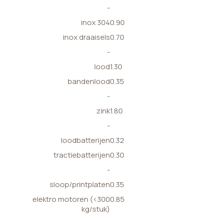
-
inox 304
0.90
inox draaisels
0.70
-
lood
1.30
bandenlood
0.35
-
zink
1.80
-
loodbatterijen
0.32
tractiebatterijen
0.30
-
sloop/printplaten
0.35
elektro motoren (<300
0.85
kg/stuk)